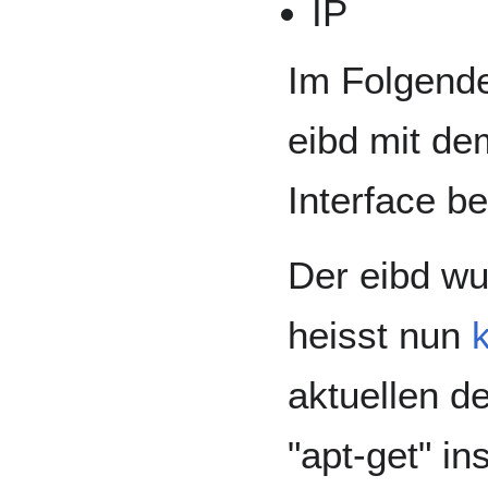
IP
Im Folgende
eibd mit de
Interface b
Der eibd wu
heisst nun
aktuellen d
"apt-get" in