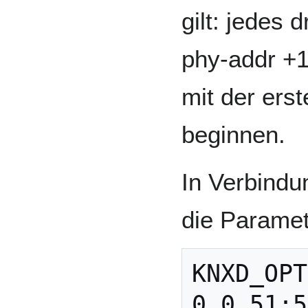
gilt: jedes 
phy-addr +1
mit der ers
beginnen.
In Verbindu
die Paramet
KNXD_OPT
0.0.51:5