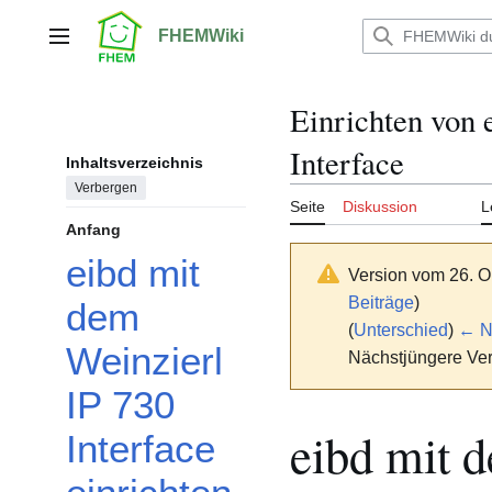
Zum
Inhalt
FHEMWiki
Hauptmenü
springen
Einrichten von 
Interface
Inhaltsverzeichnis
Verbergen
Seite
Diskussion
L
Anfang
eibd mit
Version vom 26. O
Beiträge
)
dem
(
Unterschied
)
← Nä
Weinzierl
Nächstjüngere Ver
IP 730
eibd mit 
Interface