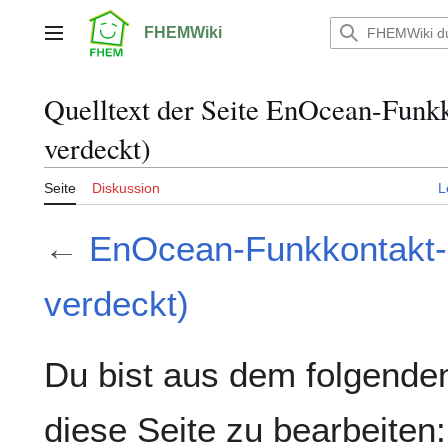
Zum
Inhalt
FHEMWiki
Hauptmenü
springen
Quelltext der Seite EnOcean-Fun
verdeckt)
Seite
Diskussion
L
←
EnOcean-Funkkontakt-
verdeckt)
Du bist aus dem folgenden
diese Seite zu bearbeiten: