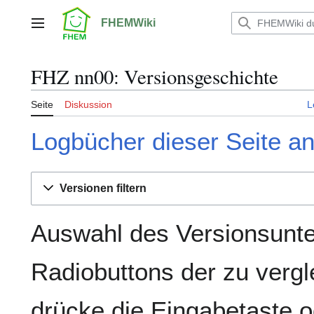
Zum
Inhalt
FHEMWiki
Hauptmenü
springen
FHZ nn00: Versionsgeschichte
Seite
Diskussion
L
Logbücher dieser Seite a
Versionen filtern
Auswahl des Versionsunte
Radiobuttons der zu verg
drücke die Eingabetaste o