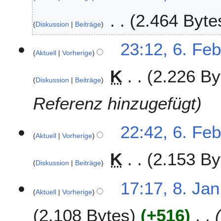
0
F
2.464 Byte
1
e
Diskussion
Beiträge
8
b
r
23:12, 6. Fe
u
Aktuell
Vorherige
a
K
2.226 By
r
Diskussion
Beiträge
2
0
Referenz hinzugefügt
1
8
22:42, 6. Fe
Aktuell
Vorherige
K
2.153 By
Diskussion
Beiträge
8
17:17, 8. Jan
Aktuell
Vorherige
.
J
2.108 Bytes
+516
a