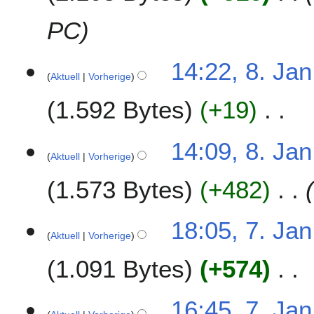
n
u
PC
a
r
14:22, 8. Jan
2
Aktuell
Vorherige
0
1
1.592 Bytes
+19
8
K
14:09, 8. Jan
e
Aktuell
Vorherige
i
1.573 Bytes
+482
n
e
B
7
18:05, 7. Jan
e
Aktuell
Vorherige
.
a
J
r
1.091 Bytes
+574
a
b
n
e
K
u
16:45, 7. Jan
i
e
a