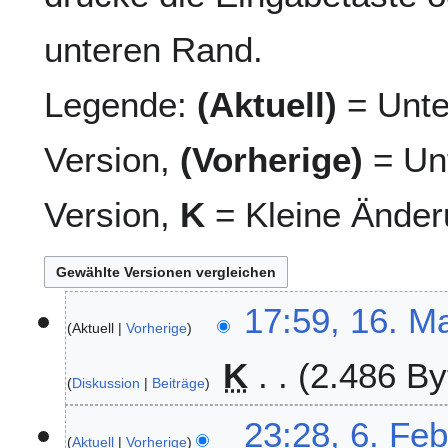
unteren Rand.
Legende:
(Aktuell)
= Unte
Version,
(Vorherige)
= Unt
Version,
K
= Kleine Änder
1
17:59, 16. M
Aktuell
Vorherige
6
.
K
2.486 By
M
Diskussion
Beiträge
a
i
6
23:28, 6. Fe
2
Aktuell
Vorherige
.