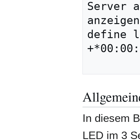
Server a
anzeigen

define l
+*00:00:
Allgemein
In diesem B
LED im 3 S