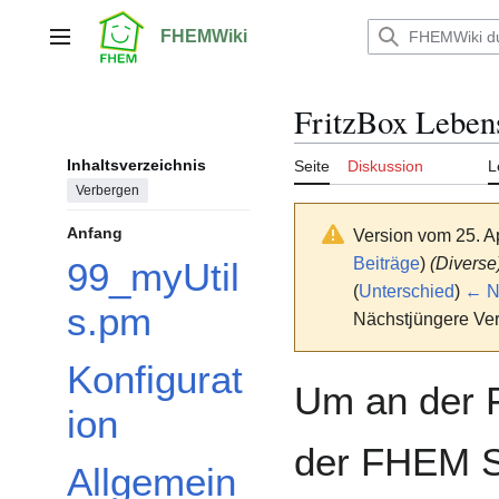
Zum
Inhalt
FHEMWiki
Hauptmenü
springen
FritzBox Leben
Inhaltsverzeichnis
Seite
Diskussion
L
Verbergen
Anfang
Version vom 25. A
Beiträge
)
(Diverse
99_myUtil
(
Unterschied
)
← Nä
s.pm
Nächstjüngere Ver
Konfigurat
Um an der F
ion
der FHEM Se
Allgemein