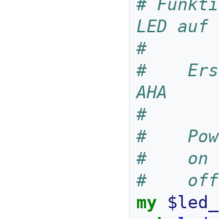
# Funkti
LED auf 
#
#    Ers
AHA
#
#    Pow
#    on 
#    off
my
$led_