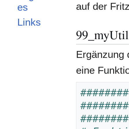
auf der Frit
es
Links
99_myUtil
Ergänzung 
eine Funkti
########
########
########