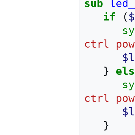
sub
led_
if
(
$
sy
ctrl pow
$l
}
els
sy
ctrl pow
$l
}