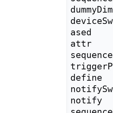
dummyDim
deviceSw
ased

attr 
sequence
triggerP
define 
notifySw
notify 
sequence