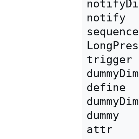
notifyDi
notify 
sequence
LongPres
trigger 
dummyDim
define 
dummyDim
dummy

attr 