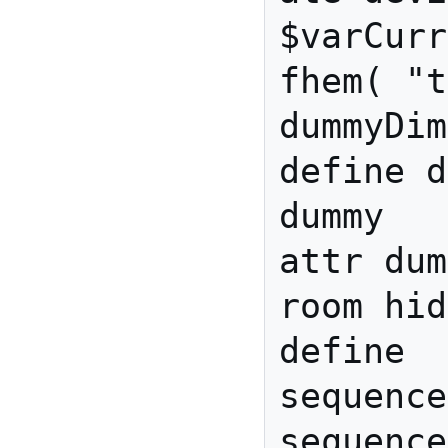
$varCurr
fhem( "t
dummyDim
define d
dummy

attr dum
room hid
define 
sequence
sequence 