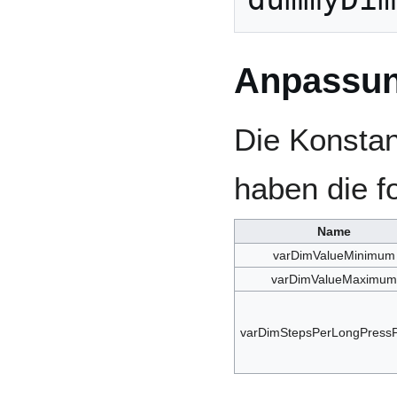
Anpassu
Die Konstan
haben die 
Name
varDimValueMinimum
varDimValueMaximum
varDimStepsPerLongPressP