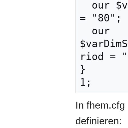
  our $varDimValueMaximum 
= "80";

  our 
$varDimS
riod = "
}

In fhem.cfg
definieren: