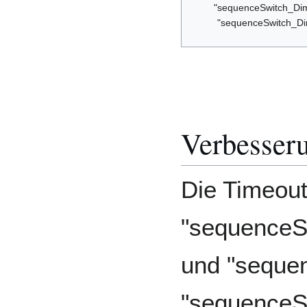
"sequenceSwitch_Di
"sequenceSwitch_D
Verbesser
Die Timeou
"sequenceS
und "seque
"sequenceS