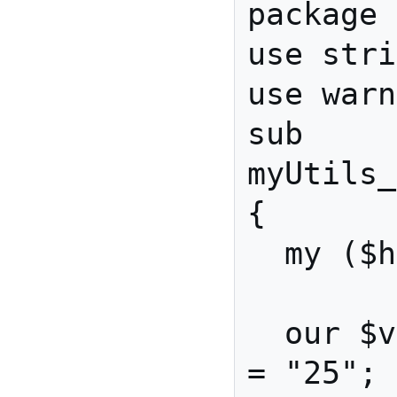
package 
use stri
use warn
sub

myUtils_
{

  my ($hash) = @_;

  our $varDimValueMinimum 
= "25";
