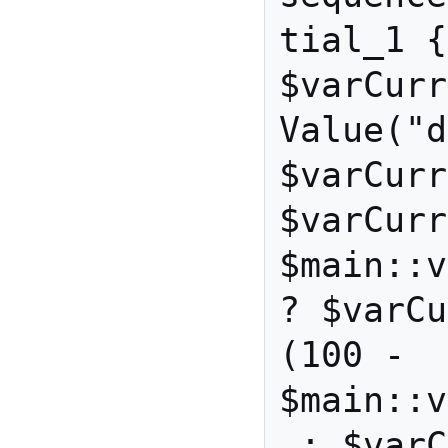
tial_1 {
$varCurr
Value("d
$varCurr
$varCurr
$main::v
? $varCu
(100 - 
$main::v
 : $varC