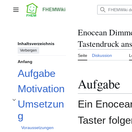
Zum
Inhalt
FHEMWiki
Hauptmenü
springen
Enocean Dimme
Tastendruck an
Inhaltsverzeichnis
Verbergen
Seite
Diskussion
L
Anfang
Aufgabe
Aufgabe
Motivation
Ein Enocean
Umsetzun
Unterabschnitt Umsetzung umschalten
g
Taster folg
Voraussetzungen