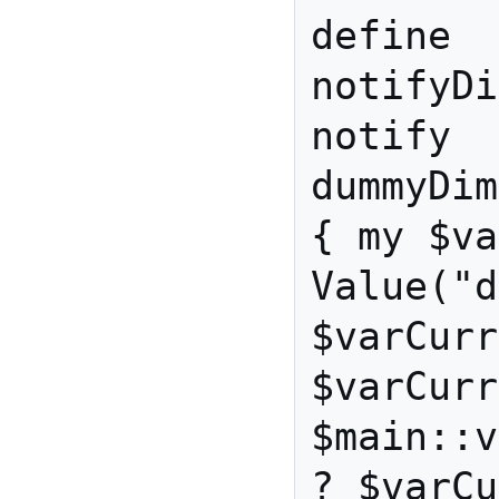
define 
notifyDi
notify 
dummyDim
{ my $va
Value("d
$varCurr
$varCurr
$main::v
? $varCu