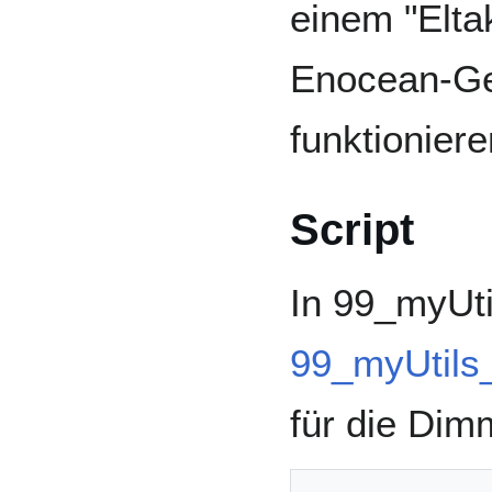
einem "Elta
Enocean-Ger
funktioniere
Script
In 99_myUti
99_myUtils
für die Dim