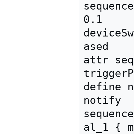
sequence
0.1 
deviceSw
ased

attr seq
triggerP
define n
notify 
sequence
al_1 { m