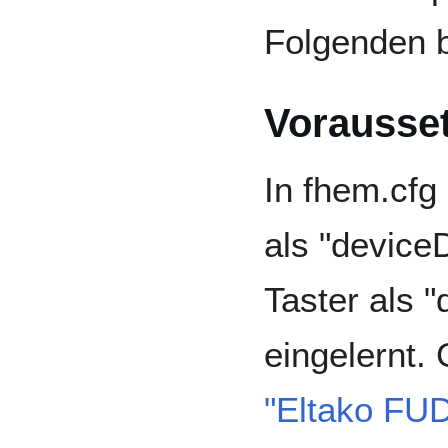
Folgenden 
Vorausse
In fhem.cfg
als "devic
Taster als "
eingelernt.
"Eltako F