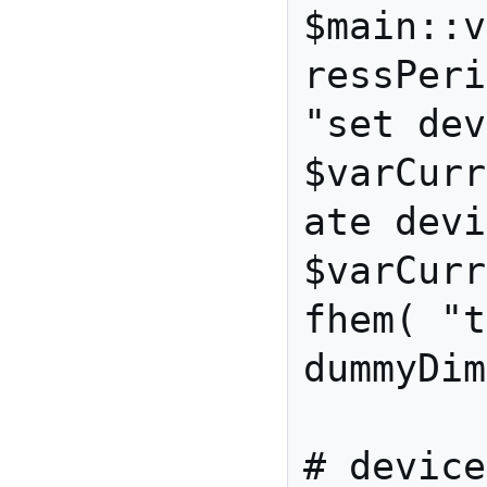
$main::v
ressPeri
"set dev
$varCurr
ate devi
$varCurr
fhem( "t
dummyDim
# device