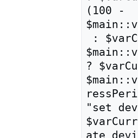
(100 - 
$main::v
 : $varC
$main::v
? $varCu
$main::v
ressPeri
"set dev
$varCurr
ate devi