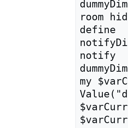
dummyDim
room hid
define 
notifyDi
notify 
dummyDim
my $varC
Value("d
$varCurr
$varCurr