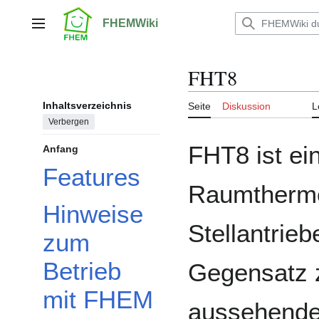
Zum
Inhalt
FHEMWiki
Hauptmenü
springen
FHT8
Inhaltsverzeichnis
Seite
Diskussion
L
Verbergen
FHT8 ist ei
Anfang
Features
Raumthermos
Hinweise
Stellantrie
zum
Betrieb
Gegensatz z
mit FHEM
aussehend