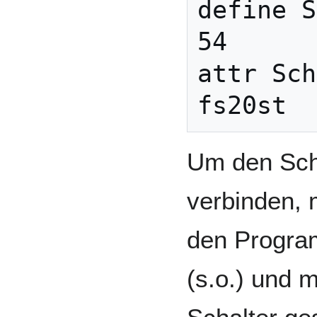
define S
54

attr Sch
Um den Sch
verbinden, 
den Progra
(s.o.) und 