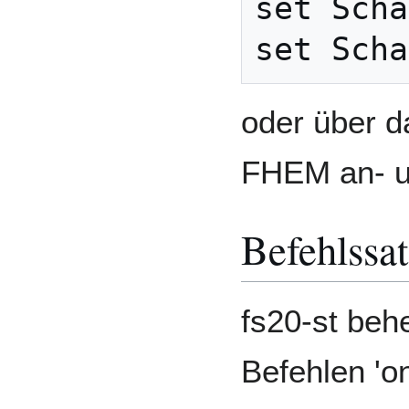
set Scha
oder über d
FHEM an- u
Befehlssa
fs20-st beh
Befehlen 'on