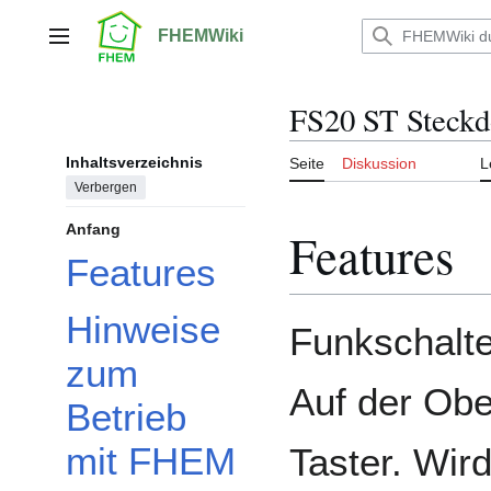
Zum
Inhalt
FHEMWiki
Hauptmenü
springen
FS20 ST Steckd
Inhaltsverzeichnis
Seite
Diskussion
L
Verbergen
Anfang
Features
Features
Hinweise
Funkschalte
zum
Auf der Ober
Betrieb
mit FHEM
Taster. Wir