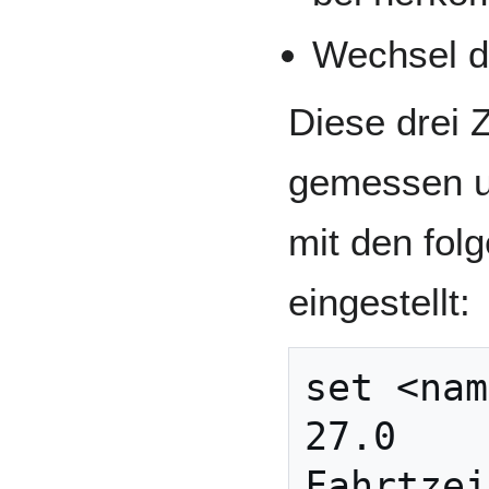
Wechsel d
Diese drei 
gemessen u
mit den fol
eingestellt:
set <nam
27.0    
Fahrtzei