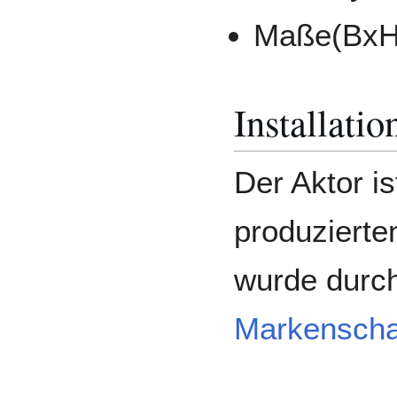
Maße(BxHx
Installatio
Der Aktor i
produziert
wurde durch
Markenscha