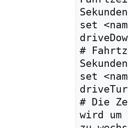
Sekunden

set <nam
driveDown 27.0
# Fahrtz
Sekunden

set <nam
driveTurn 0.5   
# Die Ze
wird um 