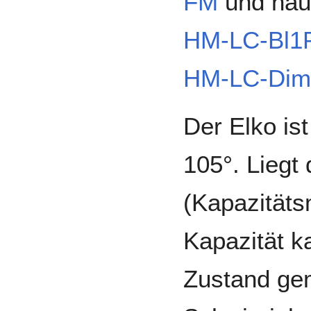
FM
und häuf
HM-LC-Bl1
HM-LC-Di
Der Elko is
105°. Liegt 
(Kapazitätsm
Kapazität k
Zustand ge