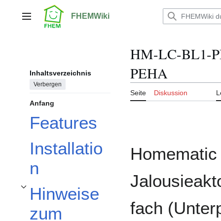
Zum
Inhalt
FHEMWiki
Hauptmenü
springen
HM-LC-BL1-PB-
PEHA
Inhaltsverzeichnis
Verbergen
Seite
Diskussion
L
Anfang
Features
Installatio
Homematic 
n
Jalousieakt
Hinweise
Unterabschnitt Hinweise zum Betrieb mit FHEM umschalten
fach (Unter
zum