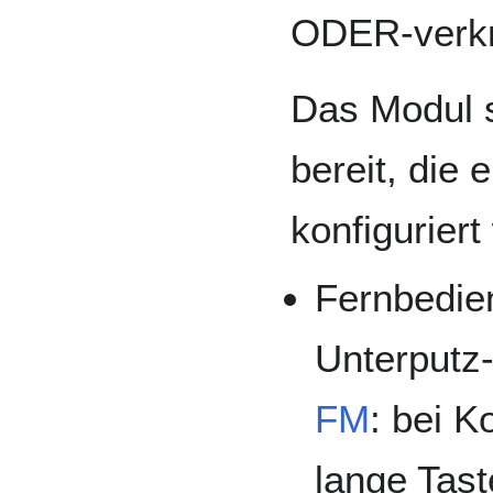
ODER-verkn
Das Modul s
bereit, die 
konfigurier
Fernbedie
Unterputz
FM
: bei K
lange Tas