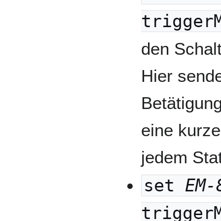
trigger
den Schal
Hier send
Betätigun
eine kurze
jedem Sta
set
EM-
trigger