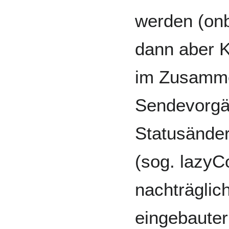
werden (onb
dann aber 
im Zusamm
Sendevorgän
Statusände
(sog. lazyCo
nachträglich
eingebauter