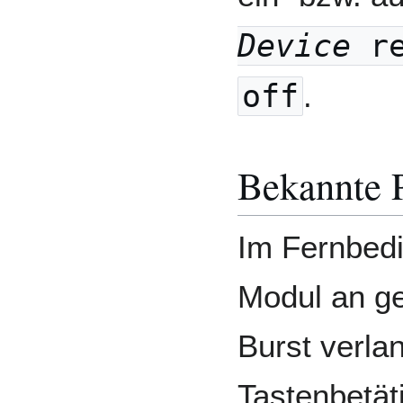
Device
re
off
.
Bekannte 
Im Fernbed
Modul an ge
Burst verla
Tastenbetät