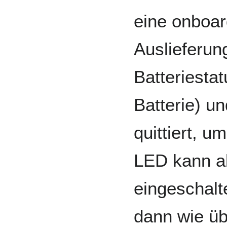
eine onboar
Auslieferun
Batteriesta
Batterie) u
quittiert, u
LED kann ab
eingeschalt
dann wie übl