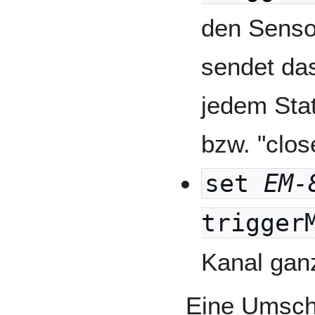
den Senso
sendet da
jedem Stat
bzw. "close
set
EM-
trigger
Kanal gan
Eine Umsch