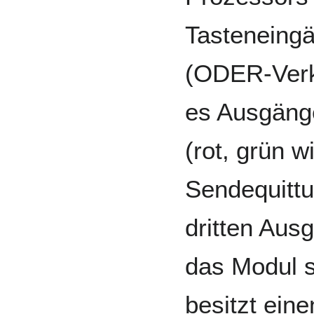
Tasteneing
(ODER-Verk
es Ausgänge
(rot, grün w
Sendequittu
dritten Ausg
das Modul s
besitzt ein