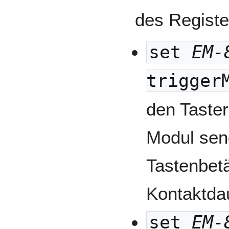
des Regist
set
EM-
trigger
den Taste
Modul sen
Tastenbet
Kontaktda
set
EM-