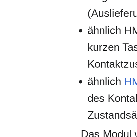
(Ausliefe
ähnlich H
kurzen Ta
Kontaktzu
ähnlich
HM
des Konta
Zustands
Das Modul 