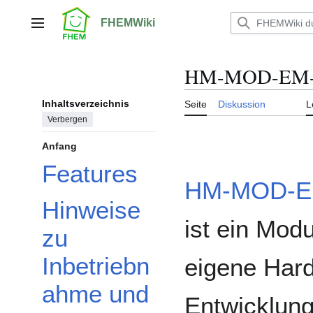
Zum
Inhalt
FHEMWiki
Hauptmenü
springen
HM-MOD-EM-8 
Inhaltsverzeichnis
Seite
Diskussion
L
Verbergen
Anfang
Features
HM-MOD-E
Hinweise
ist ein Modu
zu
Inbetriebn
eigene Har
ahme und
Entwicklun