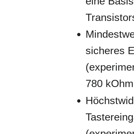
eine Basis
Transistor
Mindestwer
sicheres 
(experiment
780 kOhm 
Höchstwid
Tasterein
(experiment