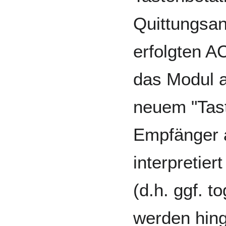
Quittungsa
erfolgten 
das Modul a
neuem "Tast
Empfänger 
interpretier
(d.h. ggf. t
werden hing