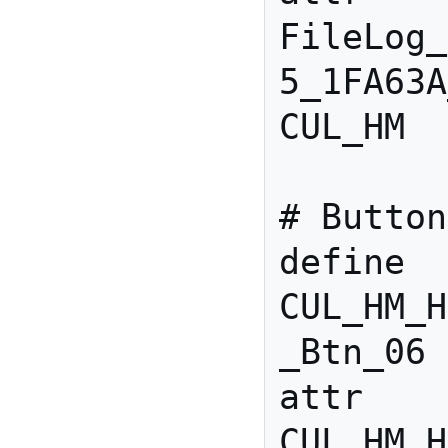
FileLog_
5_1FA63A
CUL_HM

# Button
define 
CUL_HM_H
_Btn_06 
attr 
CUL_HM_H