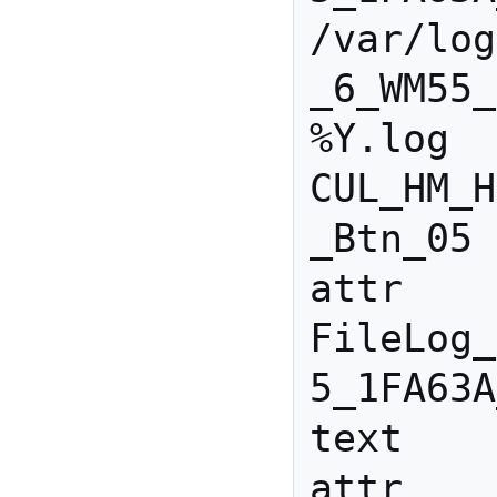
/var/log
_6_WM55_
%Y.log 
CUL_HM_H
_Btn_05

attr 
FileLog_
5_1FA63A
text

attr 