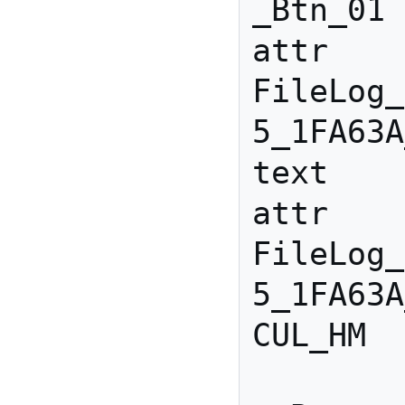
_Btn_01

attr 
FileLog_
5_1FA63A
text

attr 
FileLog_
5_1FA63A
CUL_HM
