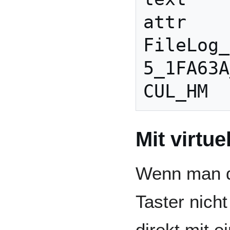
attr 
FileLog_
5_1FA63A
Mit virtu
Wenn man 
Taster nicht
direkt mit 