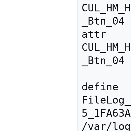
CUL_HM_H
_Btn_04 
attr 
CUL_HM_H
_Btn_04 
define 
FileLog_
5_1FA63A
/var/log