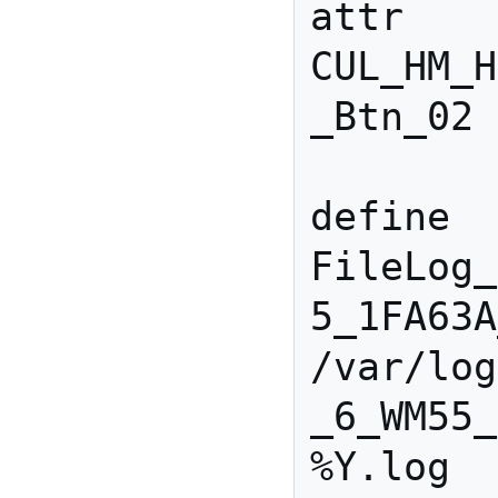
attr 
CUL_HM_H
_Btn_02 
define 
FileLog_
5_1FA63A
/var/log
_6_WM55_
%Y.log 