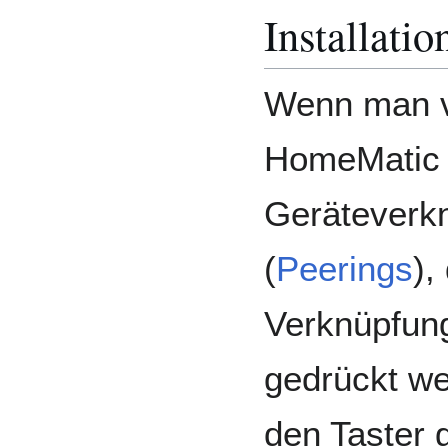
Installatio
Wenn man v
HomeMatic 
Geräteverk
(
Peerings
),
Verknüpfung
gedrückt we
den Taster 