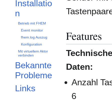
Installatio
Tastenpaar
n
Betrieb mit FHEM
Event monitor
Features
fhem.log Auszug
Konfiguration
Technisch
Mit virtuellem Aktor
verbinden
Bekannte
Daten:
Probleme
Anzahl Ta
Links
6