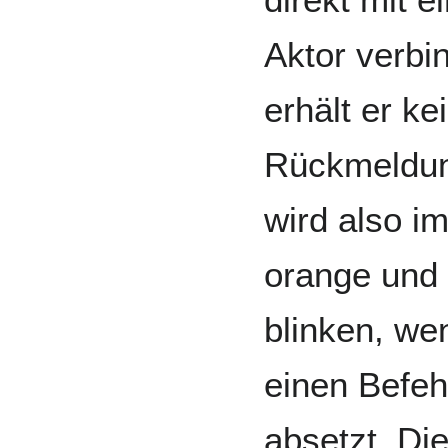
Aktor verbin
erhält er ke
Rückmeldu
wird also i
orange und 
blinken, we
einen Befeh
absetzt. Di