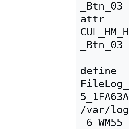
_Btn_03 
attr 
CUL_HM_H
_Btn_03 
define 
FileLog_
5_1FA63A
/var/log
_6_WM55_