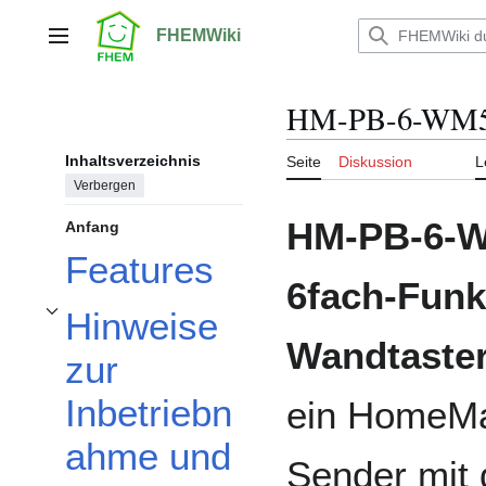
Zum
Inhalt
FHEMWiki
Hauptmenü
springen
HM-PB-6-WM55 
Inhaltsverzeichnis
Seite
Diskussion
L
Verbergen
HM-PB-6-
Anfang
Features
6fach-Funk
Hinweise
Unterabschnitt Hinweise zur Inbetriebnahme und Installation umschalten
Wandtaste
zur
Inbetriebn
ein HomeMa
ahme und
Sender mit 