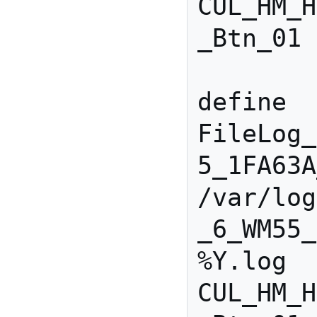
CUL_HM_H
_Btn_01 
define 
FileLog_
5_1FA63A
/var/log
_6_WM55_
%Y.log 
CUL_HM_H