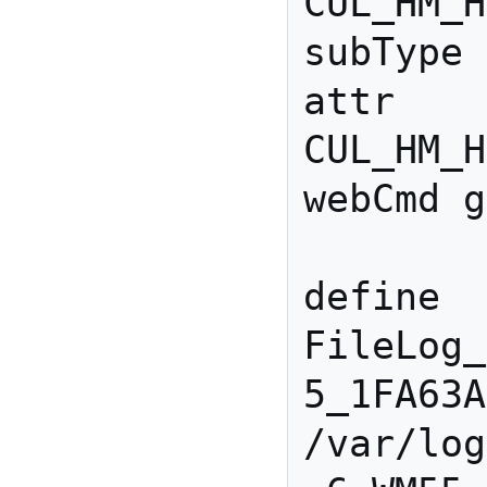
CUL_HM_H
subType 
attr 
CUL_HM_H
webCmd g
define 
FileLog_
5_1FA63A
/var/log