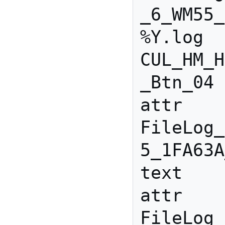
_6_WM55_
%Y.log 
CUL_HM_H
_Btn_04

attr 
FileLog_
5_1FA63A
text

attr 
FileLog_