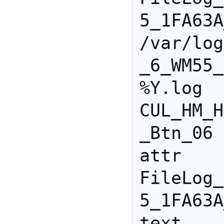
5_1FA63A
/var/log
_6_WM55_
%Y.log 
CUL_HM_H
_Btn_06

attr 
FileLog_
5_1FA63A
text
