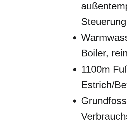
außentemp
Steuerun
Warmwasse
Boiler, rei
1100m Fuß
Estrich/Be
Grundfos
Verbrauchs