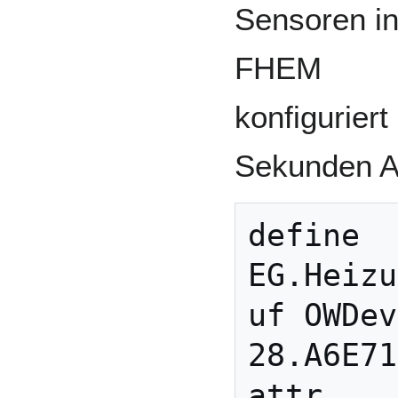
Sensoren i
FHEM
konfiguriert
Sekunden Ab
define 
EG.Heizu
uf OWDev
28.A6E71
attr 