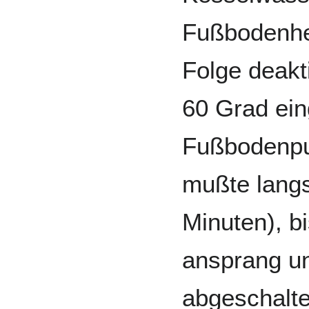
Fußbodenhei
Folge deakt
60 Grad eing
Fußbodenp
mußte lang
Minuten), b
ansprang un
abgeschalte