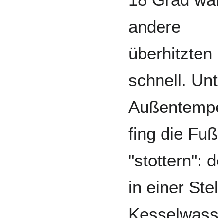
andere
überhitzten
schnell. Unt
Außentemper
fing die Fu
"stottern":
in einer Ste
Kesselwasse