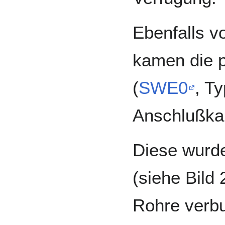
Ebenfalls v
kamen die 
(
SWE0
, T
Anschlußkab
Diese wurde
(siehe Bild
Rohre verb