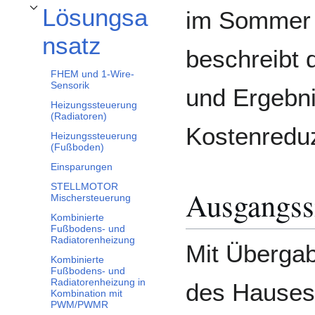
Lösungsa
im Sommer 
Unterabschnitt Lösungsansatz umschalten
nsatz
beschreibt 
FHEM und 1-Wire-
Sensorik
und Ergebni
Heizungssteuerung
(Radiatoren)
Kostenreduz
Heizungssteuerung
(Fußboden)
Einsparungen
STELLMOTOR
Ausgangss
Mischersteuerung
Kombinierte
Fußbodens- und
Radiatorenheizung
Mit Überga
Kombinierte
Fußbodens- und
Radiatorenheizung in
des Hauses
Kombination mit
PWM/PWMR