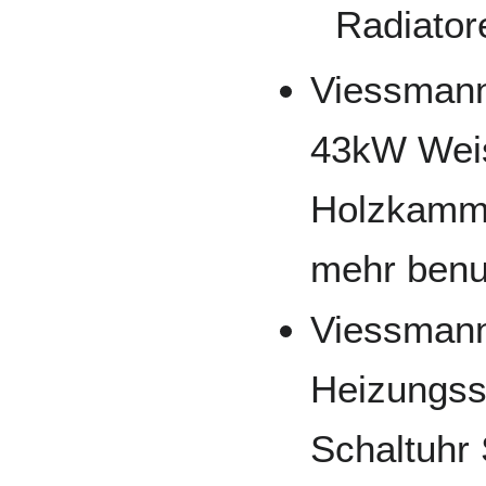
Radiato
Viessmann
43kW Wei
Holzkamme
mehr benut
Viessmann
Heizungsst
Schaltuhr