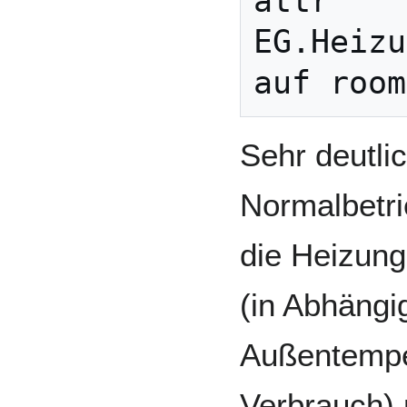
attr 
EG.Heizu
Sehr deutlic
Normalbetri
die Heizung
(in Abhängi
Außentempe
Verbrauch) 