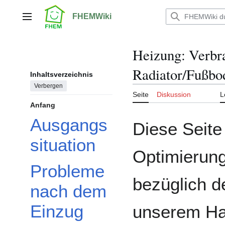
Zum
Inhalt
FHEMWiki
Hauptmenü
springen
Heizung: Verbr
Radiator/Fußbo
Inhaltsverzeichnis
Verbergen
Seite
Diskussion
L
Anfang
Ausgangs
Diese Seite
situation
Optimierung
Probleme
bezüglich d
nach dem
Einzug
unserem Ha