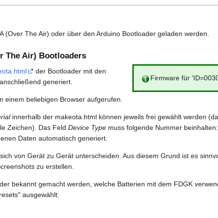
 (Over The Air) oder über den Arduino Bootloader geladen werden.
r The Air) Bootloaders
ota.html
der Bootloader mit den
Firmware für 'ID=0030
 anschließend generiert.
in einem beliebigen Browser aufgerufen.
ial
innerhalb der makeota.html können jeweils frei gewählt werden (d
le Zeichen). Das Feld
Device Type
muss folgende Nummer beinhalten:
enen Daten automatisch generiert.
sich von Gerät zu Gerät unterscheiden. Aus diesem Grund ist es sinnvo
creenshots zu erstellen.
er bekannt gemacht werden, welche Batterien mit dem FDGK verwend
resets" ausgewählt: