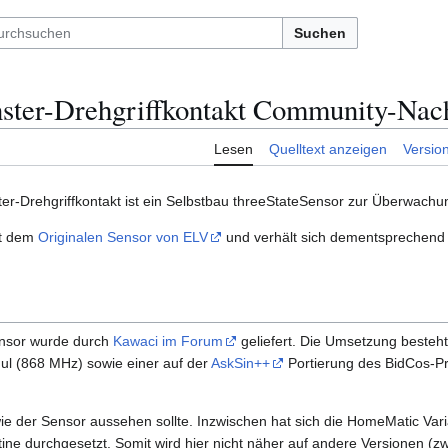
Suchen
ter-Drehgriffkontakt Community-Nac
Lesen
Quelltext anzeigen
Versio
-Drehgriffkontakt ist ein Selbstbau threeStateSensor zur Überwachun
it dem
Originalen Sensor von ELV
und verhält sich dementsprechend 
nsor wurde durch
Kawaci im Forum
geliefert. Die Umsetzung besteh
l (868 MHz) sowie einer auf der
AskSin++
Portierung des BidCos-Pr
ie der Sensor aussehen sollte. Inzwischen hat sich die HomeMatic Var
tine durchgesetzt. Somit wird hier nicht näher auf andere Versionen (z