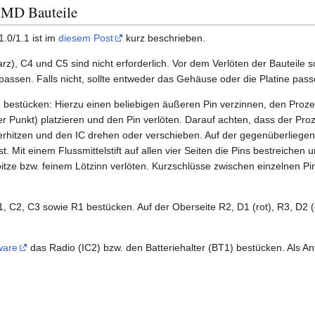
SMD Bauteile
1.0/1.1 ist im
diesem Post
kurz beschrieben.
), C4 und C5 sind nicht erforderlich. Vor dem Verlöten der Bauteile sol
passen. Falls nicht, sollte entweder das Gehäuse oder die Platine pass
1 bestücken: Hierzu einen beliebigen äußeren Pin verzinnen, den Prozes
er Punkt) platzieren und den Pin verlöten. Darauf achten, dass der Pro
r erhitzen und den IC drehen oder verschieben. Auf der gegenüberliegen
 ist. Mit einem Flussmittelstift auf allen vier Seiten die Pins bestreichen 
spitze bzw. feinem Lötzinn verlöten. Kurzschlüsse zwischen einzelnen 
, C2, C3 sowie R1 bestücken. Auf der Oberseite R2, D1 (rot), R3, D2 (
ware
das Radio (IC2) bzw. den Batteriehalter (BT1) bestücken. Als A