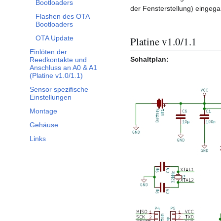
Bootloaders
der Fensterstellung) eingeg
Flashen des OTA
Bootloaders
OTA Update
Platine v1.0/1.1
Einlöten der
Schaltplan:
Reedkontakte und
Anschluss an A0 & A1
(Platine v1.0/1.1)
Sensor spezifische
Einstellungen
Montage
Gehäuse
Links