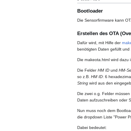
Bootloader
Die Sensorfirmware kann OTA
Erstellen des OTA (Ove
Dafür wird, mit Hilfe der
make
benötigten Daten gefüllt und
Die makeota.html wird dazu 
Die Felder
HM ID
und
HM-Ser
so z.B.
HM ID
: 6 hexadezima
String
wird aus den eingegeb
Die zwei o.g. Felder müssen 
Daten aufzuschreiben oder S
Nun muss noch dem Bootload
die dropdown Liste "Power P
Dabei bedeutet: