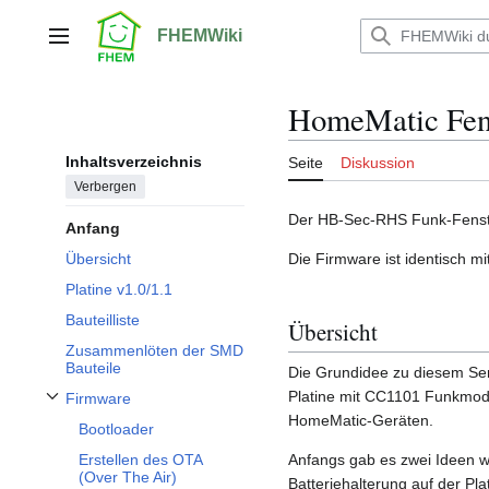
Zum
Inhalt
FHEMWiki
Hauptmenü
springen
HomeMatic Fens
Inhaltsverzeichnis
Seite
Diskussion
Verbergen
Der HB-Sec-RHS Funk-Fenster
Anfang
Die Firmware ist identisch m
Übersicht
Platine v1.0/1.1
Bauteilliste
Übersicht
Zusammenlöten der SMD
Bauteile
Die Grundidee zu diesem Se
Platine mit CC1101 Funkmodu
Firmware
Unterabschnitt Firmware umschalten
HomeMatic-Geräten.
Bootloader
Anfangs gab es zwei Ideen w
Erstellen des OTA
(Over The Air)
Batteriehalterung auf der Pla