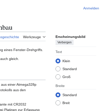
Anmelden
hbau
Erscheinungsbild
nsgeschichte
Werkzeuge
Verbergen
g eines Fenster-Drehgriffs.
Text
auch gleich.
Klein
Standard
Groß
t aus einer Atmega328p
Breite
otokolls aus den
Standard
Breit
iante mit CR2032
wei Platinen zur Erfassung