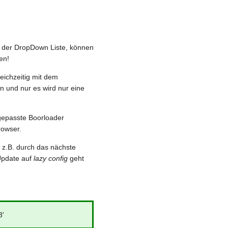
in der DropDown Liste, können
en!
ichzeitig mit dem
 und nur es wird nur eine
ngepasste Boorloader
rowser.
h z.B. durch das nächste
Update auf
lazy config
geht
3'