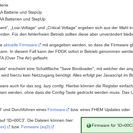
terie
AA Batterie und StepUp
AA Batterien und StepUp
nt“, „Low-Voltage“ und „Critical Voltage” ergeben sich aus der Wahl 
rden. Für den fehlerfreien Betrieb sollten diese aber unverändert bleib
ie
aktuelle Firmware
mit angegeben werden, so dass die Firmware gle
kann. In diesem Fall kann der FDGK sofort in Betrieb genommen werden
A (Over The Air) geflasht.
te" erscheint eine Schaltfläche "Save Bootloader", mit welcher der a
wird hierzu kein Netzzugang benötigt. Alles erfolgt per Javascript im B
mware auch für das sog.
lazy config
. Hierbei können die Register einfac
esen werden, ohne dass die Config-Taste gedrückt werden muss. Das 
0' und Durchführen eines
Firmware
bzw. eines FHEM Updates oder
auf 'ID=00C3'. Die Dateien können hier:
Firmware für 'ID=00C
hex)
bzw.
Firmware (eq3)