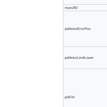
manufID
pidActorErrorPos
pidActorLimitLower
pidCtrl