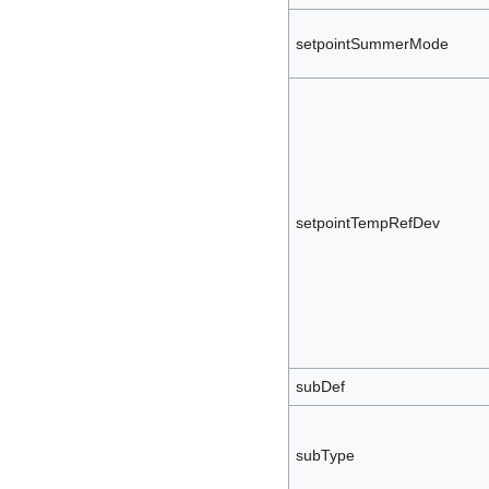
setpointSummerMode
setpointTempRefDev
subDef
subType