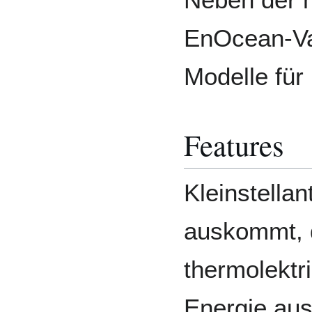
EnOcean-Var
Modelle fü
Features
Kleinstellan
auskommt, d
thermolektr
Energie aus