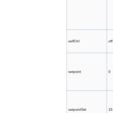
selfCtrl
off
setpoint
0
setpointSet
15