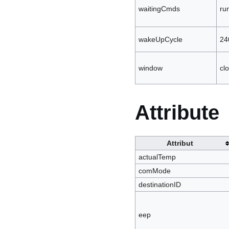
waitingCmds
run
wakeUpCycle
24
window
cl
Attribute
Attribut
actualTemp
comMode
destinationID
eep