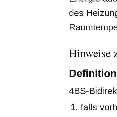
des Heizung
Raumtemper
Hinweise 
Definitio
4BS-Bidirek
falls vor