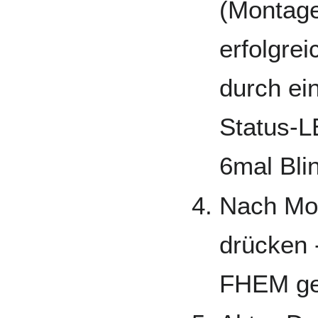
(Montage
erfolgre
durch ei
Status-LE
6mal Bli
Nach Mon
drücken -
FHEM gew