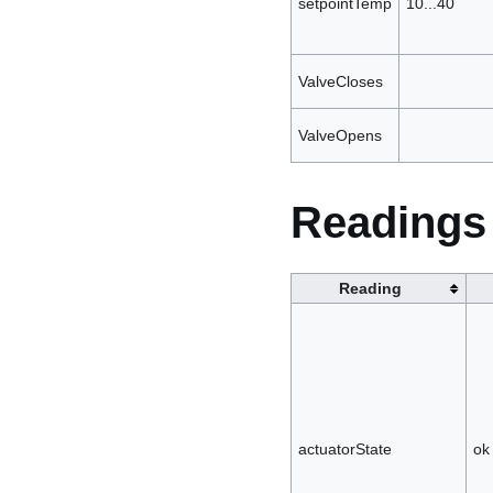
setpointTemp
10...40
ValveCloses
ValveOpens
Readings
Reading
actuatorState
ok