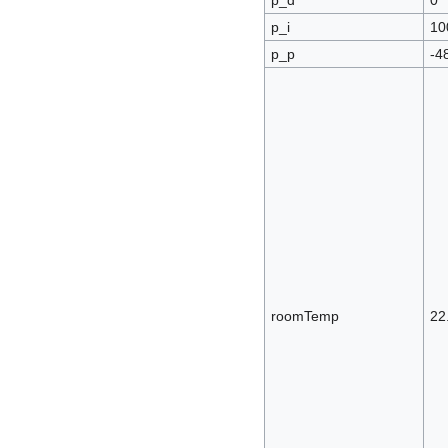
p_d
0
p_i
10
p_p
-4
roomTemp
22