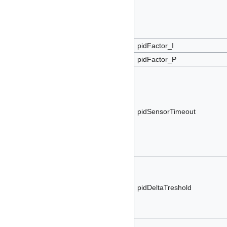
pidFactor_I
pidFactor_P
pidSensorTimeout
pidDeltaTreshold