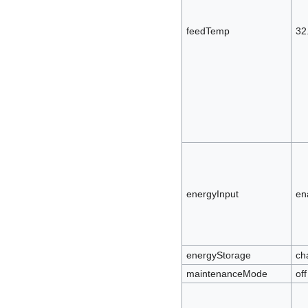
feedTemp
32
energyInput
en
energyStorage
ch
maintenanceMode
off