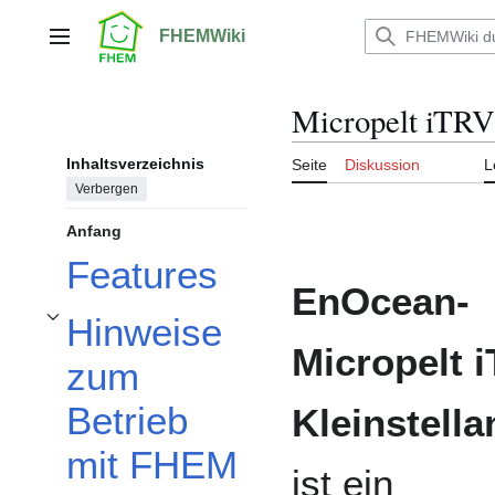
Zum
Inhalt
FHEMWiki
Hauptmenü
springen
Micropelt iTRV 
Inhaltsverzeichnis
Seite
Diskussion
L
Verbergen
Anfang
Features
EnOcean-
Hinweise
Unterabschnitt Hinweise zum Betrieb mit FHEM umschalten
Micropelt 
zum
Betrieb
Kleinstella
mit FHEM
ist ein