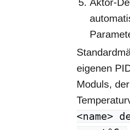
Aktor-De
automati
Paramete
Standardmä
eigenen PI
Moduls, der
Temperatur
<name> d