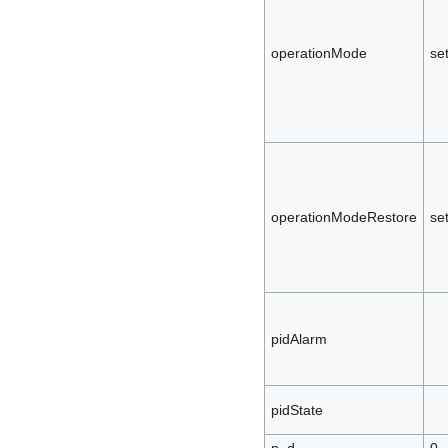
operationMode
se
operationModeRestore
se
pidAlarm
pidState