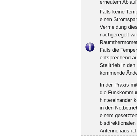
erneutem Ablauf
Falls keine Temp
einen Stromspar
Vermeidung die
nachgeregelt wir
Raumthermomete
Falls die Temper
entsprechend au
Stelltrieb in d
kommende Änder
In der Praxis m
die Funkkommuni
hintereinander k
in den Notbetrie
einem gesetzten
bisdirektionale
Antennenausricht