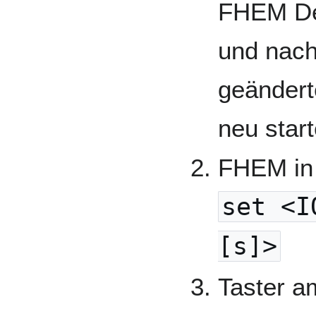
FHEM Dev
und nach
geändert
neu star
FHEM in
set <I
[s]>
Taster a