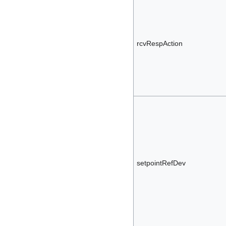
rcvRespAction
setpointRefDev