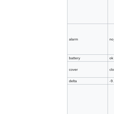
alarm
no
battery
ok
cover
cl
delta
-9