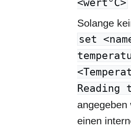
<wert°C>
Solange kei
set <nam
temperat
<Tempera
Reading 
angegeben 
einen inter