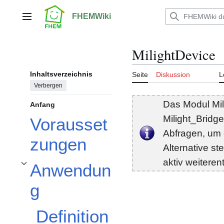
Zum
Inhalt
FHEMWiki
Hauptmenü
springen
MilightDevice
Inhaltsverzeichnis
Seite
Diskussion
L
Verbergen
Das Modul Mili
Anfang
Milight_Bridg
Vorausset
Abfragen, um d
zungen
Alternative s
aktiv weiteren
Anwendun
Unterabschnitt Anwendung umschalten
g
Definition