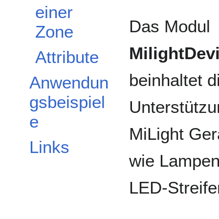
einer
Das Modul
Zone
MilightDev
Attribute
beinhaltet d
Anwendun
gsbeispiel
Unterstützu
e
MiLight Ger
Links
wie Lampen
LED-Streifen