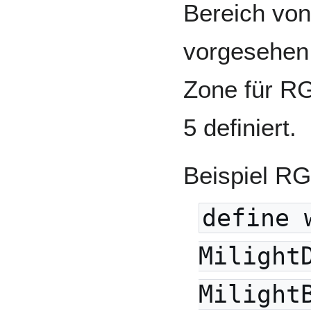
Bereich vo
vorgesehen i
Zone für R
5 definiert.
Beispiel RG
define 
Milight
Milight