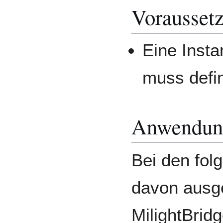
Vorausset
Eine Inst
muss defin
Anwendun
Bei den fol
davon ausg
MilightBri