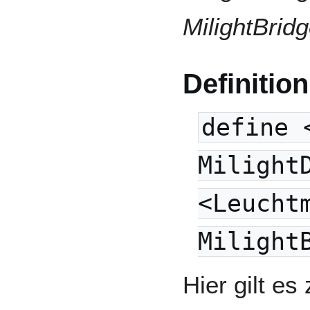
MilightBrid
Definitio
define 
Milight
<Leucht
Milight
Hier gilt es