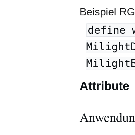
Beispiel R
define 
Milight
Milight
Attribute
Anwendung