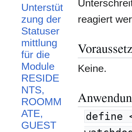
Unterschrei
Unterstüt
reagiert we
zung der
Statuser
mittlung
Vorausset
für die
Module
Keine.
RESIDE
NTS,
Anwendun
ROOMM
ATE,
define 
GUEST