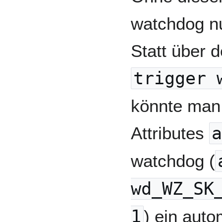
watchdog nu
Statt über 
trigger 
könnte man
Attributes
a
watchdog (
wd_WZ_SK
1
) ein aut