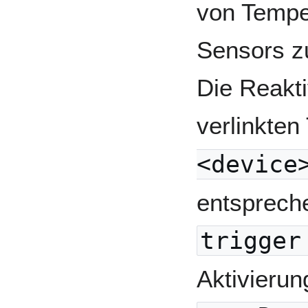
von Tempe
Sensors z
Die Reakt
verlinkte
<device
entsprech
trigger
Aktivierun