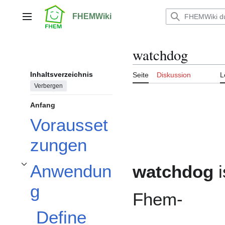
Zum
Inhalt
FHEMWiki
Hauptmenü
springen
watchdog
Inhaltsverzeichnis
Seite
Diskussion
L
Verbergen
Anfang
Vorausset
zungen
Anwendun
watchdog
i
Unterabschnitt Anwendung umschalten
g
Fhem-
Define