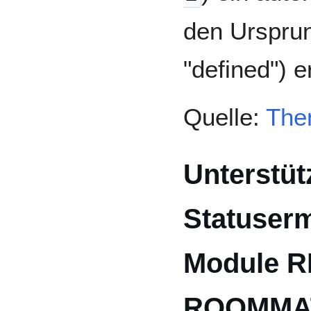
den Ursprun
"defined") e
Quelle:
The
Unterstüt
Statuserm
Module R
ROOMMAT