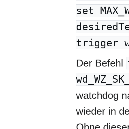
set MAX_
desiredT
trigger 
Der Befehl
wd_WZ_SK
watchdog n
wieder in d
Ohne diesen