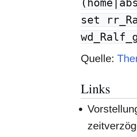
(home|ab
set rr_R
wd_Ralf_
Quelle:
The
Links
Vorstellu
zeitverzög