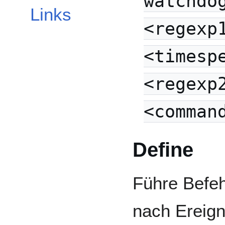
watchdo
Links
<regexp
<timesp
<regexp
<comman
Define
Führe Befe
nach Ereign