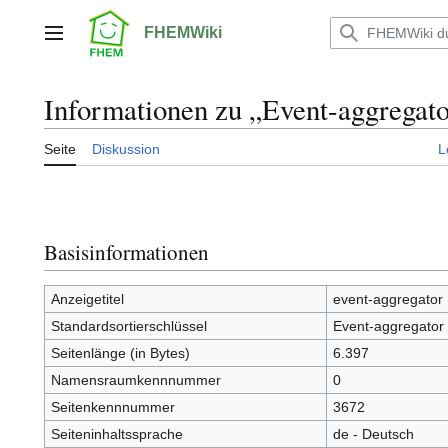
Zum
Inhalt
FHEMWiki
Hauptmenü
springen
Informationen zu „Event-aggregat
Seite
Diskussion
L
Basisinformationen
Anzeigetitel
event-aggregator
Standardsortierschlüssel
Event-aggregator
Seitenlänge (in Bytes)
6.397
Namensraumkennnummer
0
Seitenkennnummer
3672
Seiteninhaltssprache
de - Deutsch