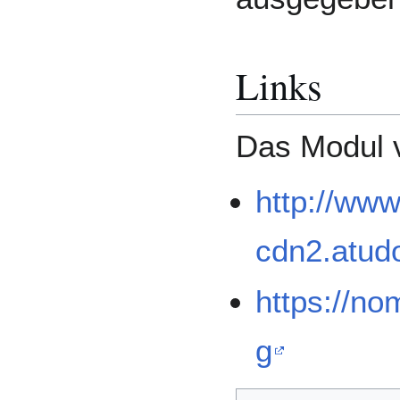
Links
Das Modul 
http://www
cdn2.atud
https://no
g