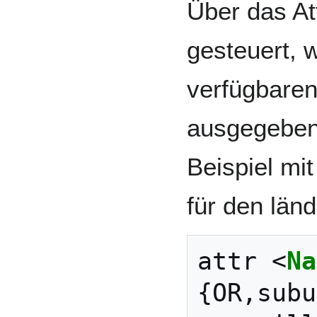
Über das At
gesteuert, w
verfügbaren
ausgegeben 
Beispiel mi
für den län
attr 
<
Na
{OR,subu