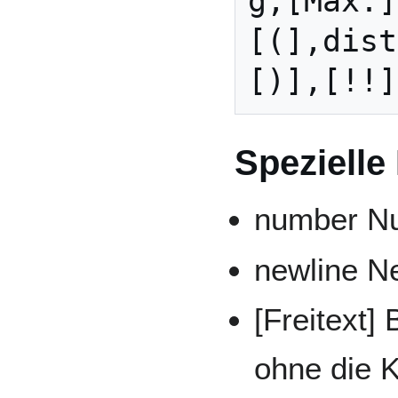
g,[Max.]
[(],dist
Spezielle
number N
newline N
[Freitext] 
ohne die