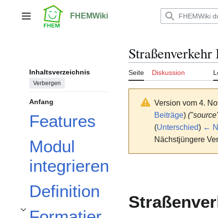
Zum
Inhalt
FHEMWiki
Hauptmenü
springen
Straßenverkehr 
Inhaltsverzeichnis
Seite
Diskussion
L
Verbergen
Anfang
Version vom 4. N
Beiträge
)
("source
Features
(
Unterschied
)
← Nä
Nächstjüngere Ver
Modul
integrieren
Definition
Straßenver
Formatier
Unterabschnitt Formatierung der Ausgabe umschalten