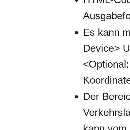
Ausgabefor
Es kann mi
Device> U
<Optional
Koordinat
Der Bereic
Verkehrsla
kann vom 