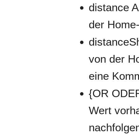
distance A
der Home-K
distanceSh
von der Ho
eine Komm
{OR ODER
Wert vorha
nachfolgen