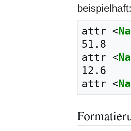
beispielhaft
attr 
<
Na
51.8

attr 
<
Na
12.6

attr 
<
Na
Formatier