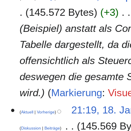
145.572 Bytes
+3
(Beispiel) anstatt als C
Tabelle dargestellt, da d
offensichtlich als Steuer
deswegen die gesamte S
wird.
Markierung
:
Visu
1
21:19, 18. J
Aktuell
Vorherige
8
.
145.569 By
J
Diskussion
Beiträge