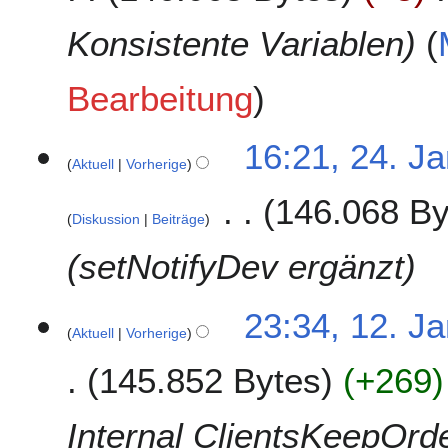
b
r
Konsistente Variablen
u
a
Bearbeitung
r
2
0
2
16:21, 24. J
2
Aktuell
Vorherige
4
2
.
146.068 By
J
Diskussion
Beiträge
a
n
setNotifyDev ergänzt
u
a
1
23:34, 12. J
r
Aktuell
Vorherige
2
2
.
0
145.852 Bytes
+269
J
2
a
2
n
Internal ClientsKeepOrd
u