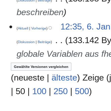
Diskussion
Beiträge
beschreiben
12:35, 6. Jan
Aktuell
Vorherige
133.142 By
Diskussion
Beiträge
globale Variablen aus fh
(
neueste
|
älteste
) Zeige (
|
50
|
100
|
250
|
500
)