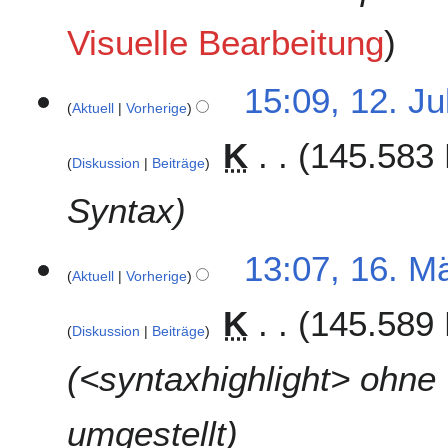
a
Visuelle Bearbeitung
r
2
0
1
15:09, 12. Ju
2
Aktuell
Vorherige
2
2
.
K
145.583 
J
Diskussion
Beiträge
u
l
Syntax
i
2
1
13:07, 16. M
0
Aktuell
Vorherige
6
2
.
1
K
145.589 
M
Diskussion
Beiträge
ä
r
<syntaxhighlight> ohne 
z
2
umgestellt
0