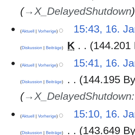
a
1
a
n
→
X_DelayedShutdown
9
m
u
m
a
e
15:43, 16. J
r
n
Aktuell
Vorherige
2
f
0
K
144.201 
a
1
Diskussion
Beiträge
s
9
s
15:41, 16. J
u
Aktuell
Vorherige
n
g
144.195 By
Diskussion
Beiträge
→
X_DelayedShutdown
15:10, 16. J
Aktuell
Vorherige
143.649 By
Diskussion
Beiträge