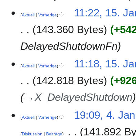
1
11:22, 15. Ja
Aktuell
Vorherige
5
.
143.360 Bytes
+54
J
a
n
DelayedShutdownFn
u
a
11:18, 15. Ja
r
Aktuell
Vorherige
2
0
142.818 Bytes
+92
1
9
→
X_DelayedShutdown
4
19:09, 4. Jan
Aktuell
Vorherige
.
J
141.892 By
a
Diskussion
Beiträge