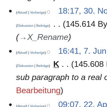
2
1
3
18:17, 30. N
Aktuell
Vorherige
0
.
145.614 By
N
Diskussion
Beiträge
o
v
→
X_Rename
e
m
7
16:41, 7. Jun
b
Aktuell
Vorherige
.
e
J
r
K
145.608 
u
2
Diskussion
Beiträge
n
0
i
sub paragraph to a real 
2
2
0
0
Bearbeitung
2
0
2
09:07, 22. Ap
Aktuell
Vorherige
2