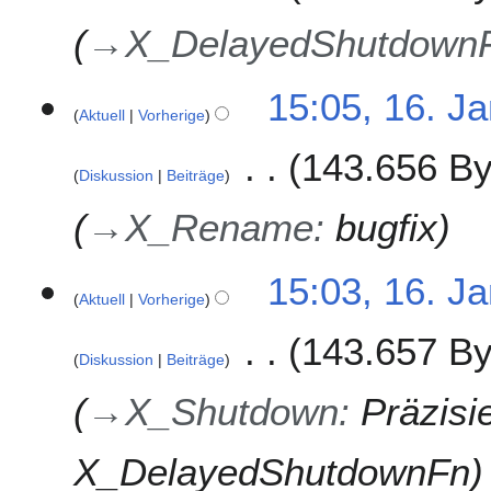
→
X_DelayedShutdown
15:05, 16. J
Aktuell
Vorherige
143.656 By
Diskussion
Beiträge
→
X_Rename
:
bugfix
15:03, 16. J
Aktuell
Vorherige
143.657 By
Diskussion
Beiträge
→
X_Shutdown
:
Präzisi
X_DelayedShutdownFn