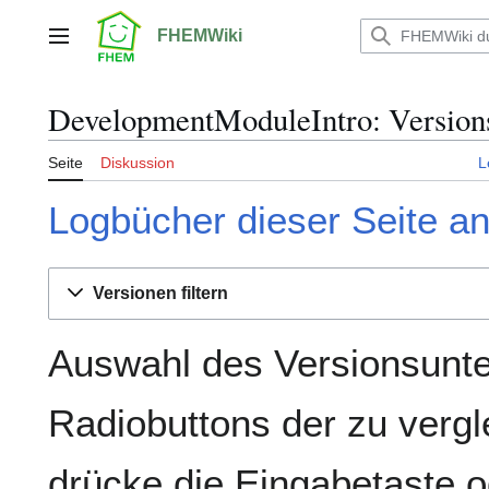
Zum
Inhalt
FHEMWiki
Hauptmenü
springen
DevelopmentModuleIntro: Version
Seite
Diskussion
L
Logbücher dieser Seite a
Versionen filtern
Auswahl des Versionsunte
Radiobuttons der zu verg
drücke die Eingabetaste o