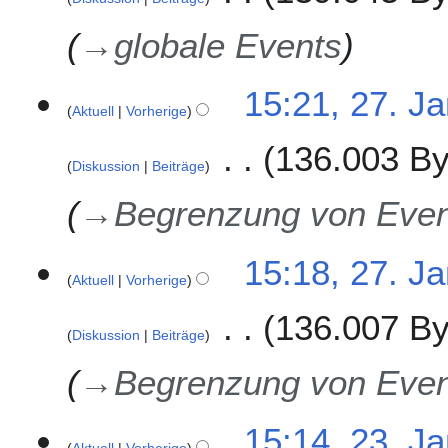
8
→
globale Events
15:21, 27. J
Aktuell
Vorherige
136.003 By
Diskussion
Beiträge
→
Begrenzung von Eve
15:18, 27. J
Aktuell
Vorherige
136.007 By
Diskussion
Beiträge
→
Begrenzung von Eve
2
15:14, 23. J