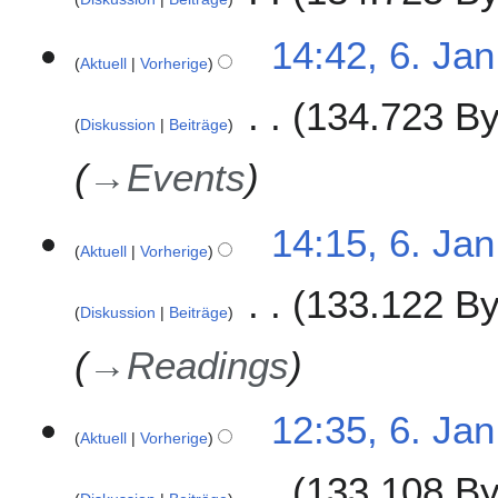
n
8
u
14:42, 6. Jan
a
Aktuell
Vorherige
r
134.723 By
2
Diskussion
Beiträge
0
1
→
Events
8
14:15, 6. Jan
Aktuell
Vorherige
133.122 By
Diskussion
Beiträge
→
Readings
12:35, 6. Jan
Aktuell
Vorherige
133.108 By