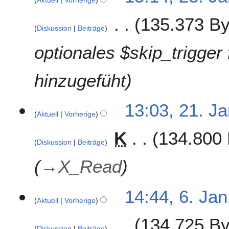
Aktuell
Vorherige
3
.
135.373 By
J
Diskussion
Beiträge
a
n
optionales $skip_trigger
u
a
hinzugefüht
r
2
0
2
13:03, 21. J
1
Aktuell
Vorherige
1
8
.
K
134.800 
J
Diskussion
Beiträge
a
n
→
X_Read
u
a
6
14:44, 6. Jan
r
Aktuell
Vorherige
.
2
J
0
134.725 By
a
1
Diskussion
Beiträge