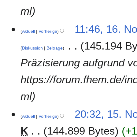
ml
11:46, 16. N
Aktuell
Vorherige
145.194 By
Diskussion
Beiträge
Präzisierung aufgrund v
https://forum.fhem.de/in
ml
1
20:32, 15. N
Aktuell
Vorherige
5
.
K
144.899 Bytes
+
N
o