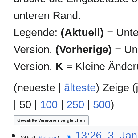
unteren Rand.
Legende:
(Aktuell)
= Unte
Version,
(Vorherige)
= Unt
Version,
K
= Kleine Änder
(
neueste
|
älteste
) Zeige (
|
50
|
100
|
250
|
500
)
3
13:26, 3. Jan
Aktuell
Vorherige
.