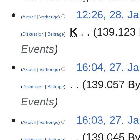
2
0
12:26, 28. J
1
Aktuell
Vorherige
8
K
139.123 
Diskussion
Beiträge
Events
2
16:04, 27. J
Aktuell
Vorherige
7
.
139.057 By
J
Diskussion
Beiträge
a
n
Events
u
a
16:03, 27. J
r
Aktuell
Vorherige
2
0
139.045 By
1
Diskussion
Beiträge