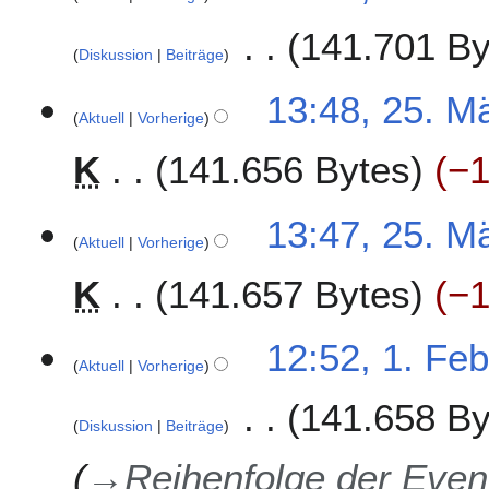
t
8
.
u
141.701 By
M
Diskussion
Beiträge
n
a
g
i
2
13:48, 25. M
s
2
Aktuell
Vorherige
5
z
0
.
u
K
141.656 Bytes
−
1
M
s
8
ä
a
r
13:47, 25. M
m
z
Aktuell
Vorherige
m
2
e
K
141.657 Bytes
−
0
n
1
f
8
1
a
12:52, 1. Fe
Aktuell
Vorherige
.
s
F
s
141.658 By
e
u
Diskussion
Beiträge
b
n
r
g
→
Reihenfolge der Even
u