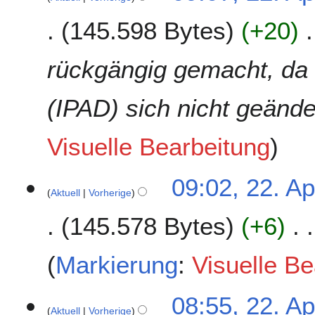
.
145.598 Bytes
+20
A
p
r
rückgängig gemacht, da 
i
l
(IPAD) sich nicht geände
2
0
2
Visuelle Bearbeitung
0
09:02, 22. Ap
Aktuell
Vorherige
145.578 Bytes
+6
Markierung
:
Visuelle B
08:55, 22. Ap
Aktuell
Vorherige