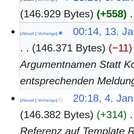
J
146.929 Bytes
+558
a
n
u
1
00:14, 13. J
a
Aktuell
Vorherige
3
r
.
146.371 Bytes
−11
2
J
0
a
2
n
Argumentnamen Statt 
4
u
a
entsprechenden Meldun
r
2
0
4
20:18, 4. Jan
2
Aktuell
Vorherige
.
3
J
146.382 Bytes
+314
a
n
u
Referenz auf Template R
a