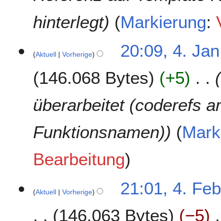
r
hinterlegt
Markierung
:
2
0
2
20:09, 4. Jan
3
Aktuell
Vorherige
146.068 Bytes
+5
überarbeitet (coderefs a
Funktionsnamen)
Mark
Bearbeitung
4
21:01, 4. Fe
Aktuell
Vorherige
.
F
146.063 Bytes
−5
e