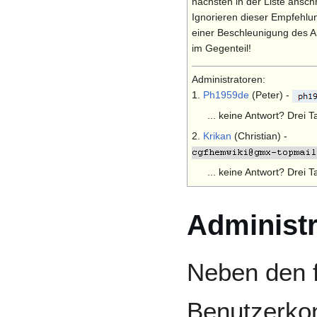
nächsten in der Liste ansch
Ignorieren dieser Empfehlu
einer Beschleunigung des An
im Gegenteil!
Administratoren:
1.
Ph1959de
(Peter) -
... keine Antwort? Drei T
2.
Krikan
(Christian) -
... keine Antwort? Drei T
Administ
Neben den f
Benutzerko