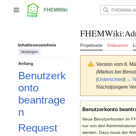
Zum
Inhalt
FHEMWiki
Hauptmenü
springen
FHEMWiki
:
Adm
Inhaltsverzeichnis
Projektseite
Diskussion
L
Verbergen
Anfang
Version vom 8. Mä
(Markus bei Benut
Benutzerk
(
Unterschied
)
← Nä
onto
Nächstjüngere Ver
beantrage
n
Benutzerkonto beantr
Neue Benutzerkonten im F
Request
nur von den Administratore
werden. Dazu muss der Antr