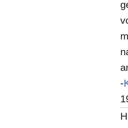
g
v
m
n
a
-
1
H