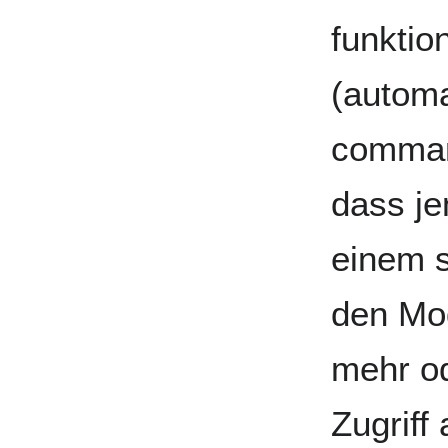
funktion
(automa
command
dass j
einem s
den Mo
mehr od
Zugriff