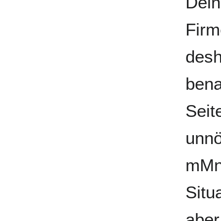
Dein
Firm
desh
bena
Seit
unnö
mMn 
Situa
aber