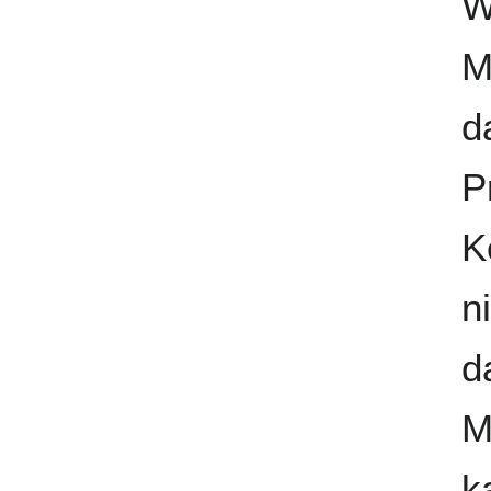
W
M
d
P
K
n
d
M
k