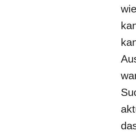
wie
kan
kan
Au
wa
Suc
akt
das