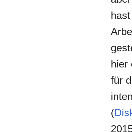
hast
Arbe
gest
hier
für 
inte
(
Dis
201