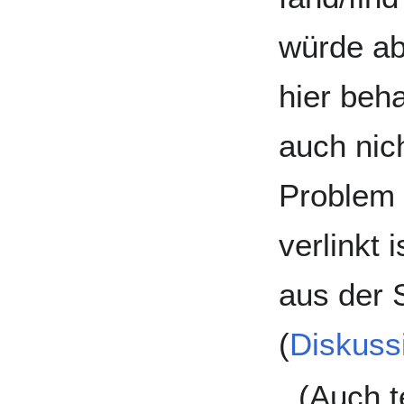
würde ab
hier beha
auch nic
Problem 
verlinkt 
aus der 
(
Diskuss
(Auch t