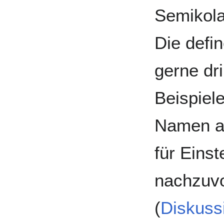
Semikola
Die defi
gerne dr
Beispiel
Namen au
für Eins
nachzuvo
(
Diskuss