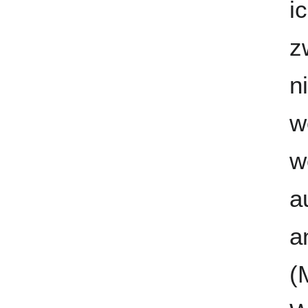
i
z
n
w
w
a
a
(