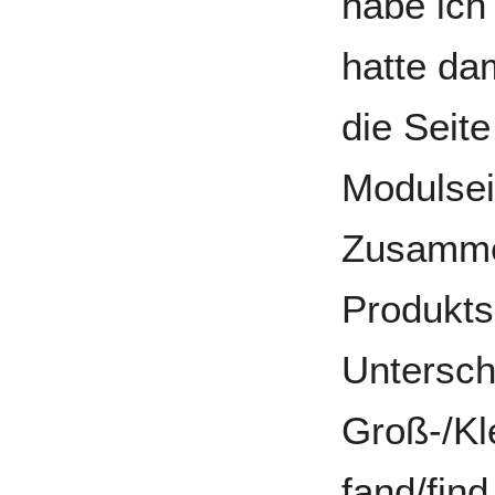
habe ich
hatte da
die Seit
Modulsei
Zusammen
Produktse
Untersch
Groß-/Kl
fand/find