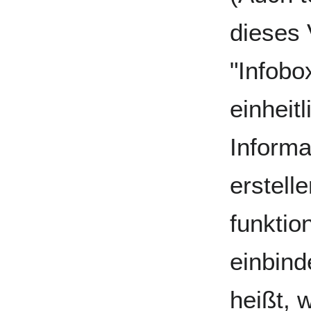
dieses 
"Infobo
einheitl
Informa
erstell
funktio
einbin
heißt, 