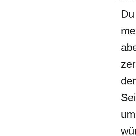
Du 
me
abe
zer
de
Se
um
wür