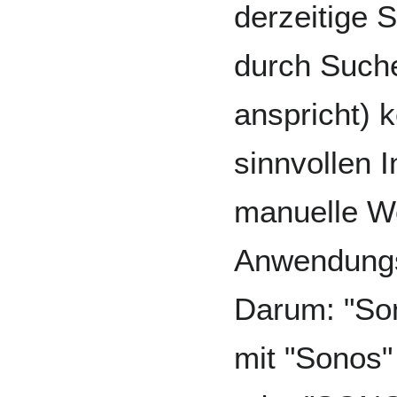
derzeitige 
durch Such
anspricht) 
sinnvollen I
manuelle We
Anwendungsb
Darum: "So
mit "Sonos