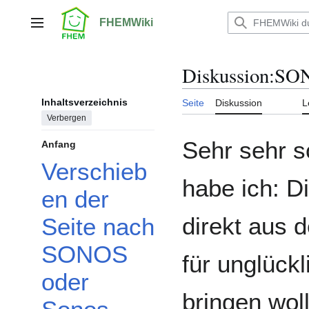
Zum
Inhalt
FHEMWiki
Hauptmenü
springen
Diskussion
:
SO
Inhaltsverzeichnis
Seite
Diskussion
L
Verbergen
Sehr sehr s
Anfang
Verschieb
habe ich: D
en der
direkt aus 
Seite nach
SONOS
für unglückl
oder
bringen woll