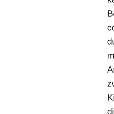
B
c
d
m
A
z
K
d