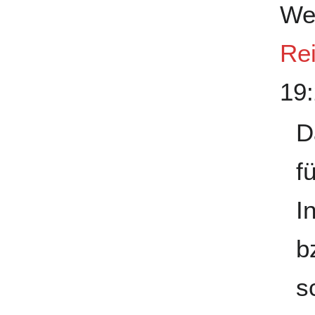
Wei
Rei
19:
D
f
I
b
s