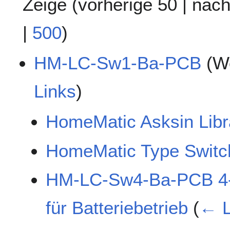
Zeige (
vorherige 50
|
näch
|
500
)
HM-LC-Sw1-Ba-PCB
(We
Links
)
HomeMatic Asksin Libr
HomeMatic Type Switc
HM-LC-Sw4-Ba-PCB 4-K
für Batteriebetrieb
(
← L