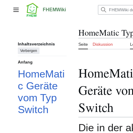
Zum
Inhalt
FHEMWiki
Hauptmenü
springen
HomeMatic Typ
Inhaltsverzeichnis
Seite
Diskussion
L
Verbergen
Anfang
HomeMati
HomeMati
c Geräte
Geräte vo
vom Typ
Switch
Switch
Die in der a