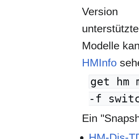
Version
unterstützt
Modelle ka
HMInfo
sehe
get hm 
-f swit
Ein "Snapsh
HM-Dis-T