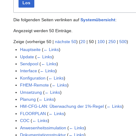
Los
Die folgenden Seiten verlinken auf
Systemübersicht
:
Angezeigt werden 50 Einträge.
Zeige (
vorherige 50
|
nächste 50
) (
20
|
50
|
100
|
250
|
500
)
Hauptseite
(
← Links
)
Update
(
← Links
)
Sendpool
(
← Links
)
Interface
(
← Links
)
Konfiguration
(
← Links
)
FHEM-Remote
(
← Links
)
Umsetzung
(
← Links
)
Planung
(
← Links
)
HM-CFG-LAN: Überwachung der 1%-Regel
(
← Links
)
FLOORPLAN
(
← Links
)
COC
(
← Links
)
Anwesenheitssimulation
(
← Links
)
Dokumentationsstruktur
(
← Links
)