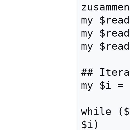
zusammen
my $read
my $read
my $read
## Itera
my $i = 
while ($
$i)
