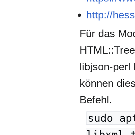
http://hes
Für das Mo
HTML::Tree
libjson-perl
können die
Befehl.
sudo ap
libxml-