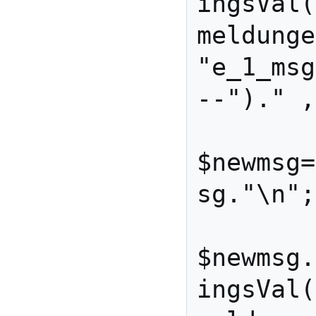
ingsVal(
meldunge
"e_1_msg
--")." ,
$newmsg=
sg."\n";

$newmsg.
ingsVal(