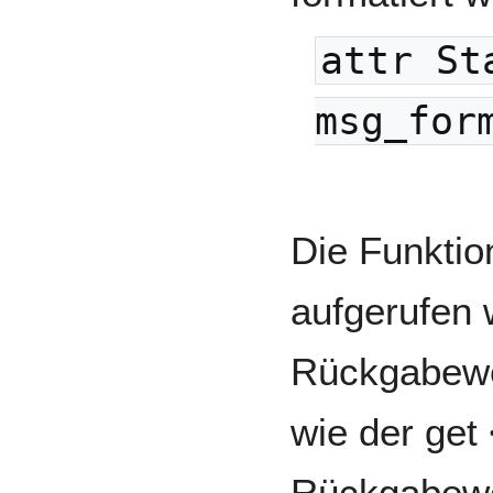
attr St
msg_for
Die Funktio
aufgerufen w
Rückgabewe
wie der get
Rückgabewer