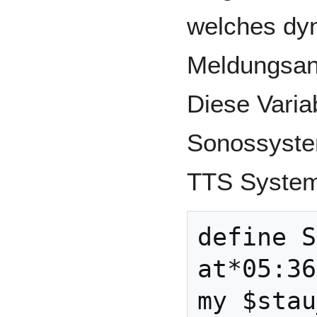
welches dy
Meldungsanza
Diese Varia
Sonossystem
TTS System
define S
at*05:36
my $stau