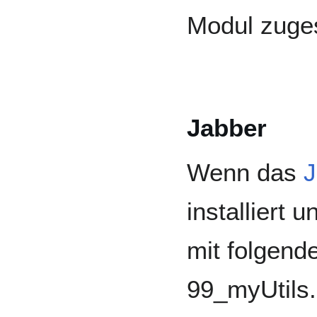
Modul zuge
Jabber
Wenn das
J
installiert 
mit folgend
99_myUtils