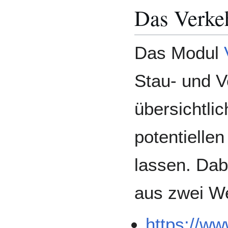
Das Verke
Das Modul
Stau- und 
übersichtlic
potentielle
lassen. Dabe
aus zwei W
https://ww