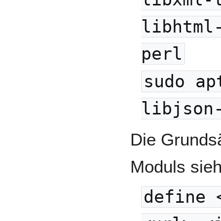
libhtml
perl
sudo ap
libjson
Die Grundsä
Moduls sieh
define 