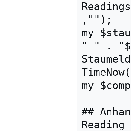
Readings
,"");

my $stau
" " . "$
Staumeld
TimeNow(
my $comp
## Anhan
Reading 