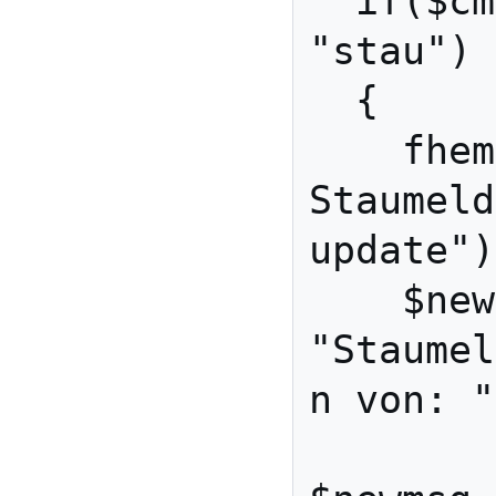
  if($cmd eq 
"stau") 

  {

    fhem("set 
Staumeld
update")
    $newmsg.= 
"Staumel
n von: "