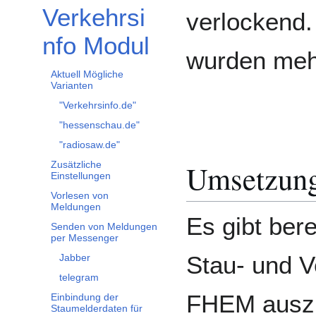
Verkehrsi
verlockend.
nfo Modul
wurden meh
Aktuell Mögliche
Varianten
"Verkehrsinfo.de"
"hessenschau.de"
"radiosaw.de"
Umsetzun
Zusätzliche
Einstellungen
Vorlesen von
Meldungen
Es gibt ber
Senden von Meldungen
per Messenger
Stau- und 
Jabber
telegram
FHEM auszu
Einbindung der
Staumelderdaten für