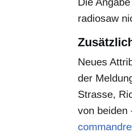
Die Angabe 
radiosaw ni
Zusätzlic
Neues Attri
der Meldung
Strasse, Ri
von beiden 
commandref/