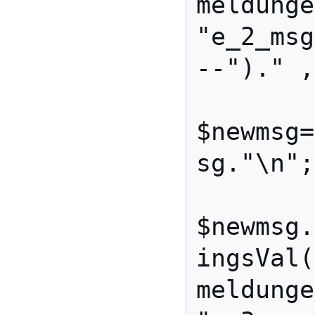
meldunge
"e_2_msg
--")." ,
$newmsg=
sg."\n";

$newmsg.
ingsVal(
meldunge