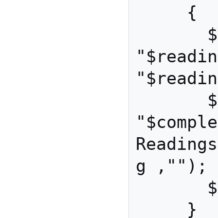
     {

       $reading = 
"$readin
"$readin
       $complete_message = 
"$comple
Readings
g ,"");

       $i++;

     }
