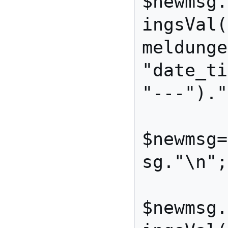
$newmsg.
ingsVal(
meldunge
"date_ti
"---")."
$newmsg=
sg."\n";

$newmsg.