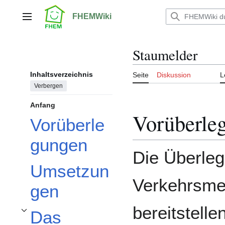
Zum
Inhalt
FHEMWiki
Hauptmenü
springen
Staumelder
Inhaltsverzeichnis
Seite
Diskussion
L
Verbergen
Anfang
Vorüberle
Vorüberle
gungen
Die Überleg
Umsetzun
Verkehrsme
gen
bereitstelle
Das
Unterabschnitt Das Verkehrsinfo Modul umschalten