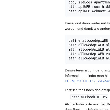
doc,FileLogs,Apartmen
attr apiWEB room hidde
Diese wird dann weiter mit Hi
werden und damit alle anderen
define allowedApiWEB 
attr allowedApiWEB al
attr allowedApiWEB al
attr allowedApiWEB va
Desweiteren ist dringend an
Informationen findet man hie
FHEM_mit_HTTPS_SSL-Zertifi
Letztlich fehlt noch das ents
attr WEBhook HTTPS
Als nächstes aktivieren wir 
dem Punkt basicAuth entspr