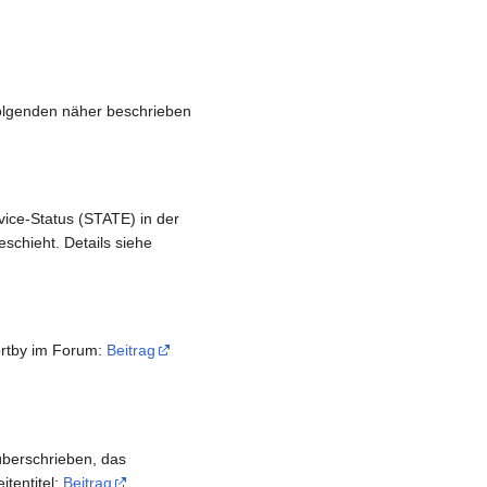
olgenden näher beschrieben
vice-Status (STATE) in der
schieht. Details siehe
sortby im Forum:
Beitrag
 überschrieben, das
tentitel:
Beitrag