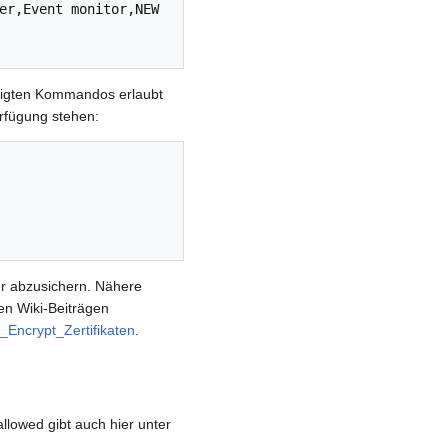
er,Event monitor,NEW

ötigten Kommandos erlaubt
erfügung stehen:
er abzusichern. Nähere
n Wiki-Beiträgen
ncrypt_Zertifikaten
.
allowed gibt auch hier unter