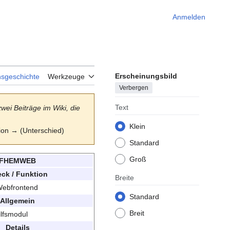
Anmelden
Erscheinungsbild
nsgeschichte
Werkzeuge
Verbergen
Text
zwei Beiträge im Wiki, die
Klein
sion → (Unterschied)
Standard
Groß
FHEMWEB
ck / Funktion
Breite
ebfrontend
Standard
Allgemein
Breit
ilfsmodul
Details