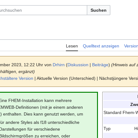
Suchen
Lesen
Quelltext anzeigen
Versio
ember 2023, 12:22 Uhr von
Drhirn
(
Diskussion
|
Beiträge
)
(Hinweis auf 
häftigen, ergänzt)
stältere Version
| Aktuelle Version (Unterschied) | Nächstjüngere Ver
Eine FHEM-Installation kann mehrere
Zwe
MWEB-Definitionen (mit je einem anderen
Standard Fhem-W
t) enthalten. Dies kann genutzt werden, um
für andere Styles als f18 unterschiedliche
Typ
H
Darstellungen für verschiedene
Bildschirmgrößen zu erreichen, oder