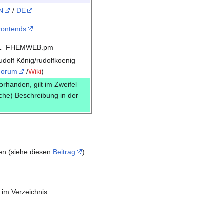
N
/
DE
rontends
1_FHEMWEB.pm
udolf König/rudolfkoenig
Forum
/
Wiki
)
vorhanden, gilt im Zweifel
sche) Beschreibung in der
nen (siehe diesen
Beitrag
).
im Verzeichnis