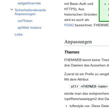
widgetOverride
mit Basic-Auth und
HTTPS). Aus
Sicherheitsrelevante
Unterabschnitt Sicherheitsrelevante Anpassungen umschalten
Anpassungen
historischen Gründen
wird es auch als
csrfToken
PGM2
bezeichnet. FHEMWEB 
apiWeb Instanz
Links
Anpassungen
Themes
FHEMWEB kennt keine Themes
drei Dateien das Aussehen 
Zuerst ist ein Prefix zu ver
Mit dem Attribut
attr <FHEMWEB-name>
würde man das entsprechend
/opt/fhem/www/pgm2 drei Da
tuftestyle.css: Diese Dat