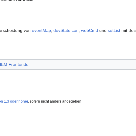
terscheidung von
eventMap
,
devStateIcon
,
webCmd
und
setList
mit Bei
EM Frontends
on 1.3 oder höher
, sofern nicht anders angegeben.