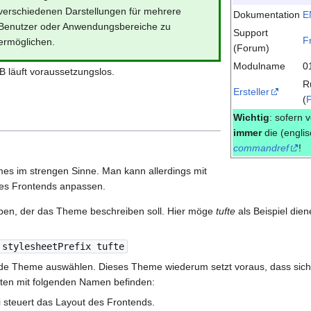
verschiedenen Darstellungen für mehrere
Dokumentation
E
Benutzer oder Anwendungsbereiche zu
Support
F
ermöglichen.
(Forum)
Modulname
0
läuft voraussetzungslos.
R
Ersteller
(
Wichtig
: sofern 
immer
die (engli
commandref
!
 im strengen Sinne. Man kann allerdings mit
des Frontends anpassen.
geben, der das Theme beschreiben soll. Hier möge
tufte
als Beispiel die
 stylesheetPrefix tufte
e Theme auswählen. Dieses Theme wiederum setzt voraus, dass sich 
ten mit folgenden Namen befinden:
ei steuert das Layout des Frontends.