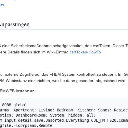
ts
 Anpassungen
8 eine Sicherheitsmaßnahme scharfgeschaltet, den csrfToken. Dieser T
re Details finden sich im Wiki-Eintrag
csrfToken-HowTo
u, externe Zugriffe auf das FHEM System kontrolliert zu steuern. Im G
EM Webinstanz einzurichten, welche dann gesondert abgesichert wird.
FHEMWEB Instanz an:
 8088 global

arms: Apartment: Living: Bedroom: Kitchen: Sonos: Reside
stics: DashboardRoom: System: hidden: all:

m input,detail,save,Unsorted,Everything,CUL_HM,FS20,Comm
gfile,Floorplans,Remote 