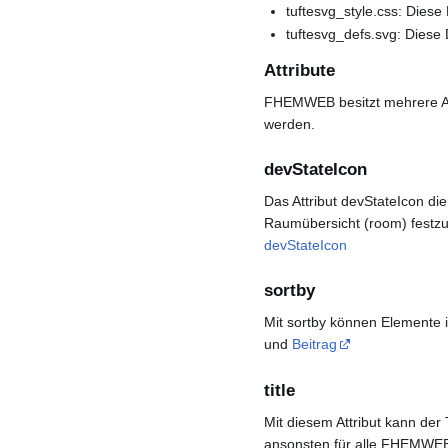
tuftesvg_style.css: Diese
tuftesvg_defs.svg: Diese 
Attribute
FHEMWEB besitzt mehrere At
werden.
devStateIcon
Das Attribut devStateIcon di
Raumübersicht (room) festzul
devStateIcon
sortby
Mit sortby können Elemente i
und
Beitrag
title
Mit diesem Attribut kann der 
ansonsten für alle FHEMWEB I