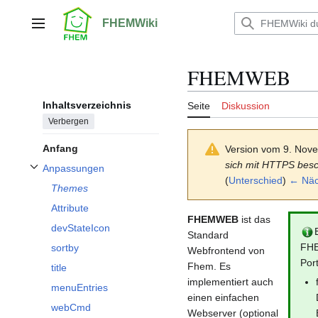
Zum
Inhalt
FHEMWiki
Hauptmenü
springen
FHEMWEB
Inhaltsverzeichnis
Seite
Diskussion
Verbergen
Anfang
Version vom 9. Nov
sich mit HTTPS besc
Anpassungen
Unterabschnitt Anpassungen umschalten
(
Unterschied
)
← Näch
Themes
Attribute
FHEMWEB
ist das
devStateIcon
Standard
FHE
sortby
Webfrontend von
Por
Fhem. Es
title
implementiert auch
menuEntries
einen einfachen
webCmd
Webserver (optional