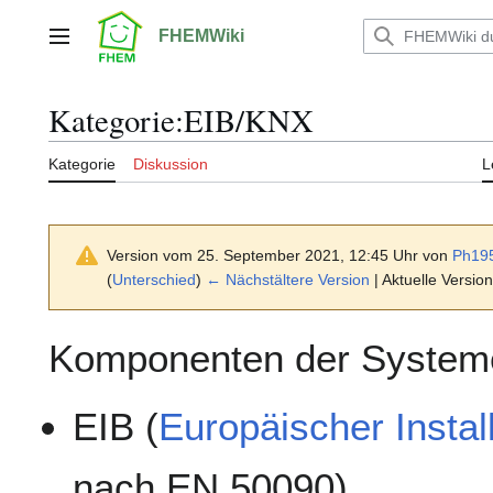
Zum
Inhalt
FHEMWiki
Hauptmenü
springen
Kategorie
:
EIB/KNX
Kategorie
Diskussion
L
Version vom 25. September 2021, 12:45 Uhr von
Ph19
(
Unterschied
)
← Nächstältere Version
| Aktuelle Versio
Komponenten der System
EIB (
Europäischer Instal
nach EN 50090)